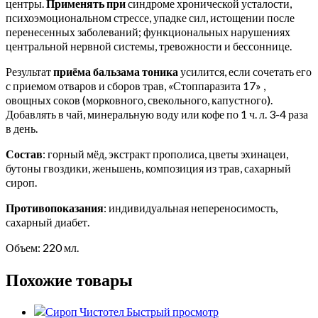
центры.
Применять при
синдроме хронической усталости,
психоэмоциональном стрессе, упадке сил, истощении после
перенесенных заболеваний; функциональных нарушениях
центральной нервной системы, тревожности и бессоннице.
Результат
приёма бальзама тоника
усилится, если сочетать его
с приемом отваров и сборов трав, «Стоппаразита 17» ,
овощных соков (морковного, свекольного, капустного).
Добавлять в чай, минеральную воду или кофе по 1 ч. л. 3-4 раза
в день.
Состав
: горный мёд, экстракт прополиса, цветы эхинацеи,
бутоны гвоздики, женьшень, композиция из трав, сахарный
сироп.
Противопоказания
:
индивидуальная непереносимость,
сахарный диабет.
Объем: 220 мл.
Похожие товары
Быстрый просмотр